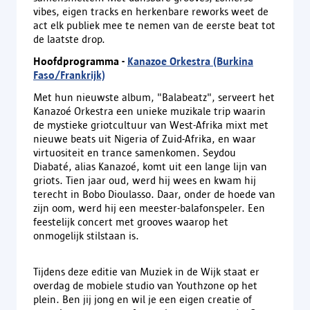
vibes, eigen tracks en herkenbare reworks weet de
act elk publiek mee te nemen van de eerste beat tot
de laatste drop.
Hoofdprogramma -
Kanazoe Orkestra (Burkina
Faso/Frankrijk)
Met hun nieuwste album, "Balabeatz", serveert het
Kanazoé Orkestra een unieke muzikale trip waarin
de mystieke griotcultuur van West-Afrika mixt met
nieuwe beats uit Nigeria of Zuid-Afrika, en waar
virtuositeit en trance samenkomen. Seydou
Diabaté, alias Kanazoé, komt uit een lange lijn van
griots. Tien jaar oud, werd hij wees en kwam hij
terecht in Bobo Dioulasso. Daar, onder de hoede van
zijn oom, werd hij een meester-balafonspeler. Een
feestelijk concert met grooves waarop het
onmogelijk stilstaan is.
Tijdens deze editie van Muziek in de Wijk staat er
overdag de mobiele studio van Youthzone op het
plein. Ben jij jong en wil je een eigen creatie of