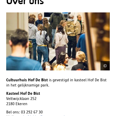
Over ons
©
Die
Cultuurhuis Hof De Bist
is gevestigd in kasteel Hof De Bist
in het gelijknamige park.
Kasteel Hof De Bist
Veltwijcklaan 252
2180 Ekeren
Bel ons: 03 292 67 30