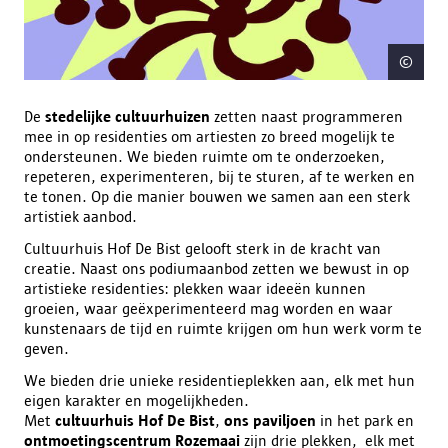
©
Are
De
stedelijke cultuurhuizen
zetten naast programmeren
mee in op residenties om artiesten zo breed mogelijk te
ondersteunen. We bieden ruimte om te onderzoeken,
repeteren, experimenteren, bij te sturen, af te werken en
te tonen. Op die manier bouwen we samen aan een sterk
artistiek aanbod.
Cultuurhuis Hof De Bist gelooft sterk in de kracht van
creatie. Naast ons podiumaanbod zetten we bewust in op
artistieke residenties: plekken waar ideeën kunnen
groeien, waar geëxperimenteerd mag worden en waar
kunstenaars de tijd en ruimte krijgen om hun werk vorm te
geven.
We bieden drie unieke residentieplekken aan, elk met hun
eigen karakter en mogelijkheden.
Met
cultuurhuis Hof De Bist
,
ons paviljoen
in het park en
ontmoetingscentrum Rozemaai
zijn drie plekken, elk met