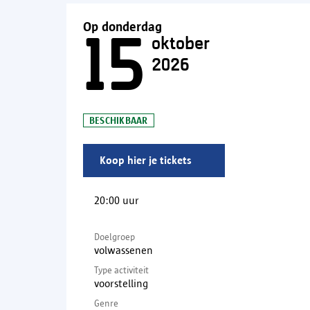
Op donderdag
15
oktober
2026
BESCHIKBAAR
Koop hier je tickets
(
externe
link
)
20:00 uur
Doelgroep
volwassenen
Type activiteit
voorstelling
Genre