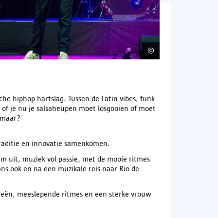
©
Guayaquil Expres
he hiphop hartslag. Tussen de Latin vibes, funk
t of je nu je salsaheupen moet losgooien of moet
 maar?
traditie en innovatie samenkomen.
um uit, muziek vol passie, met de mooie ritmes
ans ook en na een muzikale reis naar Rio de
ieën, meeslepende ritmes en een sterke vrouw