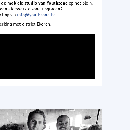
g
de mobiele studio van Youthzone
op het plein.
ot een afgewerkte song upgraden?
ct op via
info@youthzone.be
rking met district Ekeren.