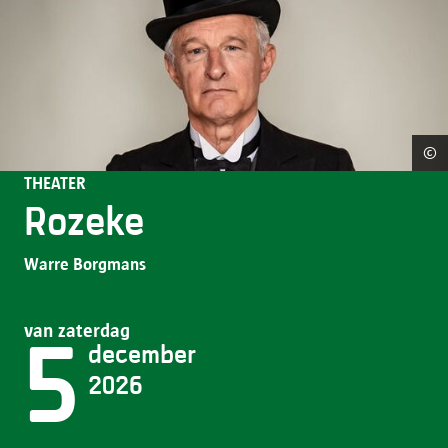
©
Co
THEATER
Rozeke
Warre Borgmans
van zaterdag
5
december
2026