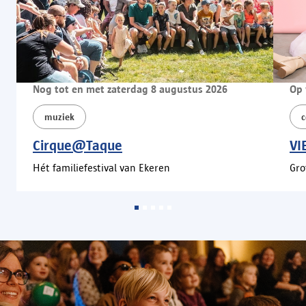
Nog tot en met zaterdag 8 augustus 2026
Op 
muziek
Cirque@Taque
VI
Hét familiefestival van Ekeren
Gro